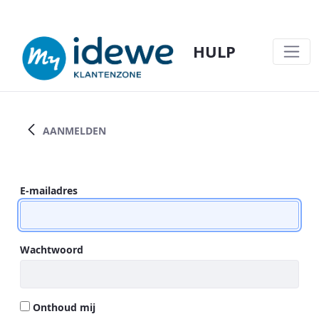
HULP
JOBSTUDENTEN EN PRE-SCREENING VA
AANMELDEN
Aanmelden
E-mailadres
Wachtwoord
Onthoud mij