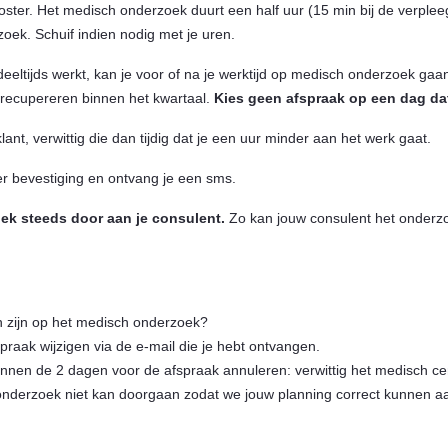
ster. Het medisch onderzoek duurt een half uur (15 min bij de verpleeg
zoek. Schuif indien nodig met je uren.
 deeltijds werkt, kan je voor of na je werktijd op medisch onderzoek gaa
e recupereren binnen het kwartaal.
Kies geen afspraak op een dag dat
ant, verwittig die dan tijdig dat je een uur minder aan het werk gaat.
 ter bevestiging en ontvang je een sms.
ek steeds door aan je consulent.
Zo kan jouw consulent het onderzo
n zijn op het medisch onderzoek?
praak wijzigen via de e-mail die je hebt ontvangen.
innen de 2 dagen voor de afspraak annuleren: verwittig het medisch ce
h onderzoek niet kan doorgaan zodat we jouw planning correct kunnen 