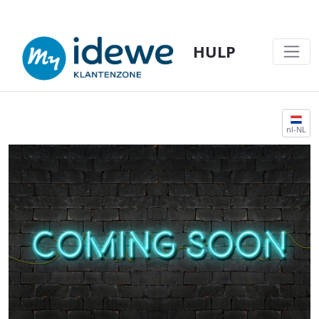
HULP
COMING SOON - HULP
nl-NL